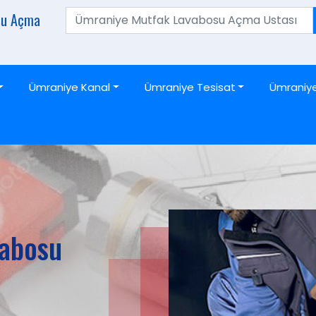
su Açma
Ümraniye Kanal
Ümraniye Tesisat
Ümraniy
vabosu