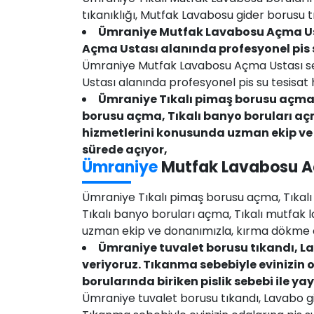
tıkanıklığı, Mutfak Lavabosu gider borusu 
Ümraniye Mutfak Lavabosu Açma Ust
Açma Ustası alanında profesyonel pis 
Ümraniye Mutfak Lavabosu Açma Ustası s
Ustası alanında profesyonel pis su tesisat
Ümraniye Tıkalı pimaş borusu açma,
borusu açma, Tıkalı banyo boruları a
hizmetlerini konusunda uzman ekip v
sürede açıyor,
Ümraniye
Mutfak Lavabosu A
Ümraniye Tıkalı pimaş borusu açma, Tıkalı
Tıkalı banyo boruları açma, Tıkalı mutfak
uzman ekip ve donanımızla, kırma dökme o
Ümraniye tuvalet borusu tıkandı, La
veriyoruz. Tıkanma sebebiyle evinizin
borularında biriken pislik sebebi ile ya
Ümraniye tuvalet borusu tıkandı, Lavabo gi