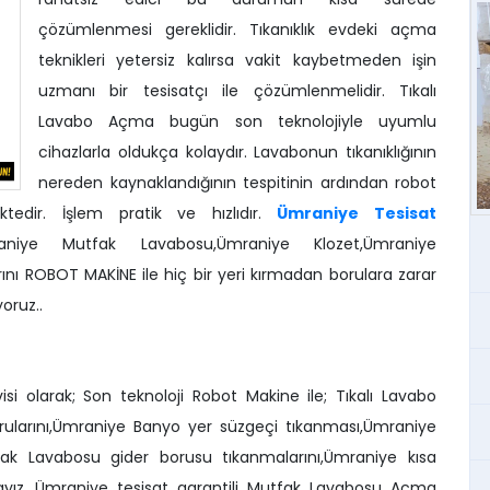
çözümlenmesi gereklidir. Tıkanıklık evdeki açma
teknikleri yetersiz kalırsa vakit kaybetmeden işin
uzmanı bir tesisatçı ile çözümlenmelidir. Tıkalı
Lavabo Açma bugün son teknolojiyle uyumlu
cihazlarla oldukça kolaydır. Lavabonun tıkanıklığının
nereden kaynaklandığının tespitinin ardından robot
ktedir. İşlem pratik ve hızlıdır.
Ümraniye Tesisat
raniye Mutfak Lavabosu,Ümraniye Klozet,Ümraniye
nı ROBOT MAKİNE ile hiç bir yeri kırmadan borulara zarar
oruz..
 olarak; Son teknoloji Robot Makine ile; Tıkalı Lavabo
orularını,Ümraniye Banyo yer süzgeçi tıkanması,Ümraniye
tfak Lavabosu gider borusu tıkanmalarını,Ümraniye kısa
ayız. Ümraniye tesisat garantili Mutfak Lavabosu Açma