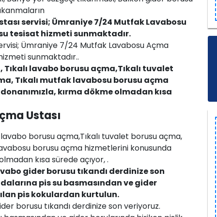
tıkanmaların
ası servisi; Ümraniye 7/24 Mutfak Lavabosu
su tesisat hizmeti sunmaktadır.
ervisi; Ümraniye 7/24 Mutfak Lavabosu Açma
 hizmeti sunmaktadır..
 Tıkalı lavabo borusu açma,Tıkalı tuvalet
çma, Tıkalı mutfak lavabosu borusu açma
e donanımızla, kırma dökme olmadan kısa
çma Ustası
 lavabo borusu açma,Tıkalı tuvalet borusu açma,
 lavabosu borusu açma hizmetlerini konusunda
lmadan kısa sürede açıyor, .
vabo gider borusu tıkandı derdinize son
 odalarına pis su basmasından ve gider
yılan pis kokulardan kurtulun.
der borusu tıkandı derdinize son veriyoruz.