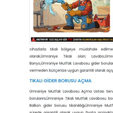
cihazlarla tıkalı bölgeye müdahale edilme
olarak,Ümraniye Tıkalı olan; Lavabo,Üm
Banyo,Ümraniye Mutfak Lavabosu gider boruları
vermeden bütçenize uygun garantili olarak açıy
TIKALI GİDER BORUSU AÇMA
Ümraniye Mutfak Lavabosu Açma Ustası Servisi
borularını,Ümraniye Tıkalı Mutfak Lavabosu b
Balkon gider borusu tıkanıklığı,Ümraniye Mu
sürede garantili olarak uygun fiyata açmakt