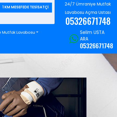
24/7 Ümraniye Mutfak
1 KM MESEFEDE TESİSATÇİ
Lavabosu Açma Ustası
05326671748
Selim USTA
e Mutfak Lavabosu
ARA
05326671748