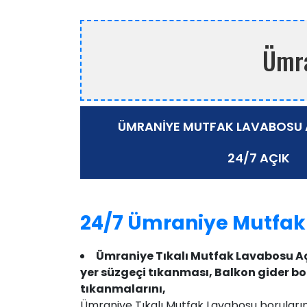
Ümr
ÜMRANIYE
MUTFAK LAVABOSU 
24/7 AÇIK
24/7 Ümraniye Mutfak
Ümraniye Tıkalı Mutfak Lavabosu A
yer süzgeçi tıkanması, Balkon gider bo
tıkanmalarını,
Ümraniye Tıkalı Mutfak Lavabosu boruların