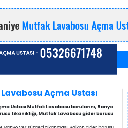
aniye
Mutfak Lavabosu Açma Ust
05326671748
AÇMA USTASI -
 Lavabosu Açma Ustası
çma Ustası Mutfak Lavabosu borularını, Banyo
rusu tıkanıklığı, Mutfak Lavabosu gider borusu
ı, Banyo yer süzgeçi tıkanması, Balkon gider borusu