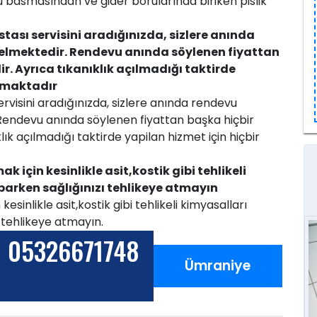
u basmasından ve gider borularında biriken pislik
sı servisini aradığınızda, sizlere anında
elmektedir. Rendevu anında söylenen fiyattan
r. Ayrıca tıkanıklık açılmadığı taktirde
mamaktadır
isini aradığınızda, sizlere anında rendevu
Rendevu anında söylenen fiyattan başka hiçbir
ık açılmadığı taktirde yapilan hizmet için hiçbir
 için kesinlikle asit,kostik gibi tehlikeli
parken sağlığınızı tehlikeye atmayın
esinlikle asit,kostik gibi tehlikeli kimyasalları
 tehlikeye atmayın.
05326671748
Ümraniye