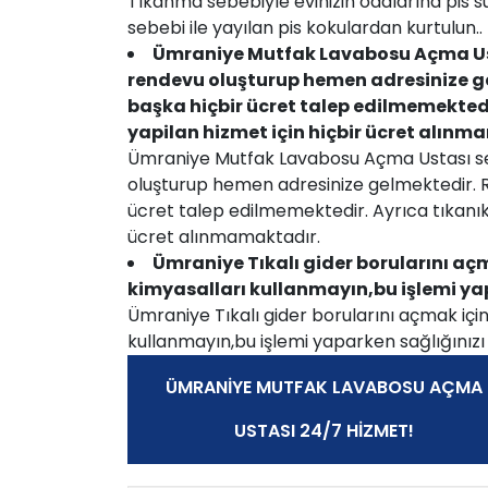
Tıkanma sebebiyle evinizin odalarına pis s
sebebi ile yayılan pis kokulardan kurtulun..
Ümraniye Mutfak Lavabosu Açma Usta
rendevu oluşturup hemen adresinize g
başka hiçbir ücret talep edilmemektedi
yapilan hizmet için hiçbir ücret alın
Ümraniye Mutfak Lavabosu Açma Ustası serv
oluşturup hemen adresinize gelmektedir. 
ücret talep edilmemektedir. Ayrıca tıkanıkl
ücret alınmamaktadır.
Ümraniye Tıkalı gider borularını açmak
kimyasalları kullanmayın,bu işlemi ya
Ümraniye Tıkalı gider borularını açmak için k
kullanmayın,bu işlemi yaparken sağlığınızı
ÜMRANIYE MUTFAK LAVABOSU AÇMA
USTASI 24/7 HIZMET!