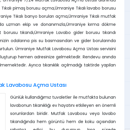
i; Ümraniye 7/24 Mutfak Lavabosu Açma Ustası alanında
. Tıkalı pimaş borusu açma,Ümraniye Tıkalı lavabo borusu
niye Tıkalı banyo boruları açma,Ümraniye Tıkalı mutfak
nda uzman ekip ve donanımızla,Ümraniye kırma dökme
 borusu tıkandı,Ümraniye Lavabo gider borusu tıkandı
inizin odalarına pis su basmasından ve gider borularında
n kurtulun. Ümraniye Mutfak Lavabosu Açma Ustası servisini
 oluşturup hemen adresinize gelmektedir. Rendevu anında
memektedir. Ayrıca tıkanıklık açılmadığı taktirde yapilan
ak Lavabosu Açma Ustası
Günlük kullandığımız tuvaletler ile mutfakta bulunan
lavabonun tıkanıklığı ev hayatını etkileyen en önemli
sorunlardan biridir. Mutfak Lavabosu veya lavabo
tıkandığında hem görüntü hem de koku açısından
rahatsız edici bu durumun kısa sürede