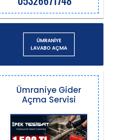
05326671748
ÜMRANIYE
LAVABO AÇMA
Ümraniye Gider
Açma Servisi