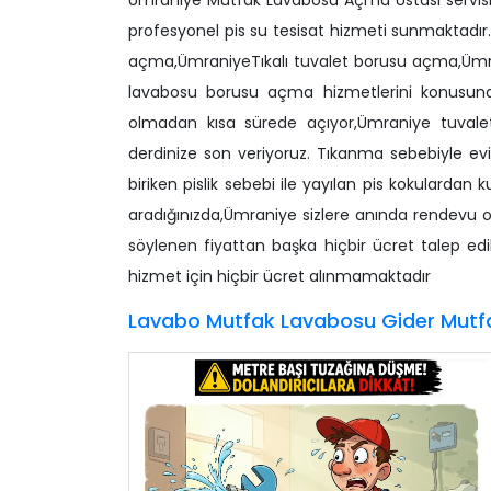
Ümraniye Mutfak Lavabosu Açma Ustası servis
profesyonel pis su tesisat hizmeti sunmaktadır
açma,ÜmraniyeTıkalı tuvalet borusu açma,Ümra
lavabosu borusu açma hizmetlerini konusu
olmadan kısa sürede açıyor,Ümraniye tuvalet
derdinize son veriyoruz. Tıkanma sebebiyle ev
biriken pislik sebebi ile yayılan pis kokularda
aradığınızda,Ümraniye sizlere anında rendevu
söylenen fiyattan başka hiçbir ücret talep edil
hizmet için hiçbir ücret alınmamaktadır
Lavabo Mutfak Lavabosu Gider Mutf