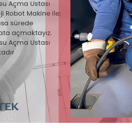
su Açma Ustası
ji Robot Makine ile;
kısa sürede
yata açmaktayız.
su Açma Ustası
tadır