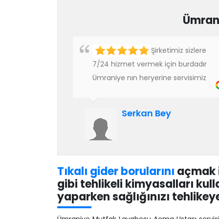
Ümran
Şirketimiz sizlere
7/24 hizmet vermek için burdadır
Ümraniye nın heryerine servisimiz
vardır güvenli garantili ve temiz
işçilikle gönül rahatlığıyla her işiniz
Serkan Bey
için arayabilirsiniz.
Tıkalı gider borularını
açmak i
gibi tehlikeli kimyasalları k
yaparken sağlığınızı tehlikey