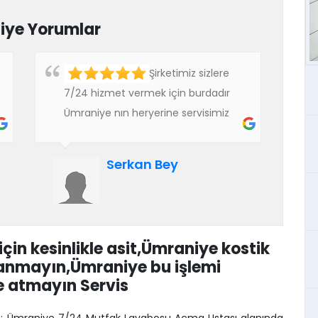
iye Yorumlar
Şirketimiz sizlere
7/24 hizmet vermek için burdadır
Ümraniye nın heryerine servisimiz
vardır güvenli garantili ve temiz
işçilikle gönül rahatlığıyla her işiniz
Serkan Bey
için arayabilirsiniz.
çin kesinlikle asit,Ümraniye kostik
ullanmayın,Ümraniye bu işlemi
e atmayın Servis