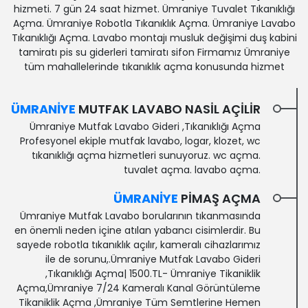
hizmeti. 7 gün 24 saat hizmet. Ümraniye Tuvalet Tıkanıklığı
Açma. Ümraniye Robotla Tıkanıklık Açma. Ümraniye Lavabo
Tıkanıklığı Açma. Lavabo montajı musluk değişimi duş kabini
tamiratı pis su giderleri tamiratı sifon Firmamız Ümraniye
tüm mahallelerinde tıkanıklık açma konusunda hizmet
ÜMRANIYE
MUTFAK LAVABO NASIL AÇILIR
Ümraniye Mutfak Lavabo Gideri ,Tıkanıklığı Açma
Profesyonel ekiple mutfak lavabo, logar, klozet, wc
tıkanıklığı açma hizmetleri sunuyoruz. wc açma.
tuvalet açma. lavabo açma.
ÜMRANIYE
PIMAŞ AÇMA
Ümraniye Mutfak Lavabo borularının tıkanmasında
en önemli neden içine atılan yabancı cisimlerdir. Bu
sayede robotla tıkanıklık açılır, kameralı cihazlarımız
ile de sorunu,.Ümraniye Mutfak Lavabo Gideri
,Tıkanıklığı Açma| 1500.TL- Ümraniye Tikaniklik
Açma,Ümraniye 7/24 Kameralı Kanal Görüntüleme‎
Tikaniklik Açma ,Ümraniye Tüm Semtlerine Hemen