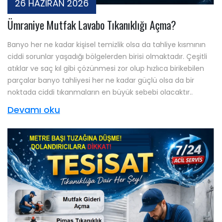
26 HAZİRAN 2026
Ümraniye Mutfak Lavabo Tıkanıklığı Açma?
Banyo her ne kadar kişisel temizlik olsa da tahliye kısmının
ciddi sorunlar yaşadığı bölgelerden birisi olmaktadır. Çeşitli
atıklar ve saç kıl gibi çözünmesi zor olup hızlıca birikebilen
parçalar banyo tahliyesi her ne kadar güçlü olsa da bir
noktada ciddi tıkanmaların en büyük sebebi olacaktır..
Devamı oku