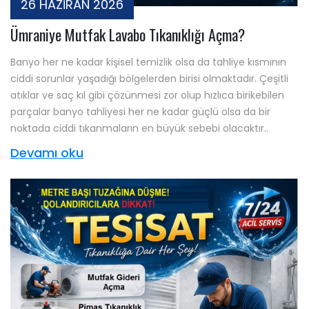
26 HAZİRAN 2026
Ümraniye Mutfak Lavabo Tıkanıklığı Açma?
Banyo her ne kadar kişisel temizlik olsa da tahliye kısmının
ciddi sorunlar yaşadığı bölgelerden birisi olmaktadır. Çeşitli
atıklar ve saç kıl gibi çözünmesi zor olup hızlıca birikebilen
parçalar banyo tahliyesi her ne kadar güçlü olsa da bir
noktada ciddi tıkanmaların en büyük sebebi olacaktır..
Devamı oku