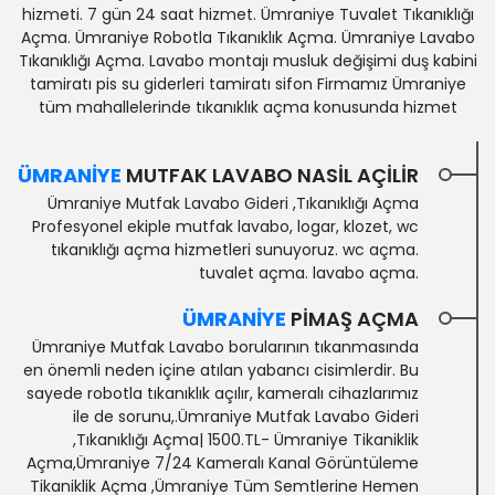
hizmeti. 7 gün 24 saat hizmet. Ümraniye Tuvalet Tıkanıklığı
Açma. Ümraniye Robotla Tıkanıklık Açma. Ümraniye Lavabo
Tıkanıklığı Açma. Lavabo montajı musluk değişimi duş kabini
tamiratı pis su giderleri tamiratı sifon Firmamız Ümraniye
tüm mahallelerinde tıkanıklık açma konusunda hizmet
ÜMRANIYE
MUTFAK LAVABO NASIL AÇILIR
Ümraniye Mutfak Lavabo Gideri ,Tıkanıklığı Açma
Profesyonel ekiple mutfak lavabo, logar, klozet, wc
tıkanıklığı açma hizmetleri sunuyoruz. wc açma.
tuvalet açma. lavabo açma.
ÜMRANIYE
PIMAŞ AÇMA
Ümraniye Mutfak Lavabo borularının tıkanmasında
en önemli neden içine atılan yabancı cisimlerdir. Bu
sayede robotla tıkanıklık açılır, kameralı cihazlarımız
ile de sorunu,.Ümraniye Mutfak Lavabo Gideri
,Tıkanıklığı Açma| 1500.TL- Ümraniye Tikaniklik
Açma,Ümraniye 7/24 Kameralı Kanal Görüntüleme‎
Tikaniklik Açma ,Ümraniye Tüm Semtlerine Hemen