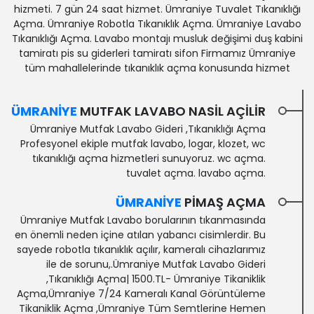
hizmeti. 7 gün 24 saat hizmet. Ümraniye Tuvalet Tıkanıklığı
Açma. Ümraniye Robotla Tıkanıklık Açma. Ümraniye Lavabo
Tıkanıklığı Açma. Lavabo montajı musluk değişimi duş kabini
tamiratı pis su giderleri tamiratı sifon Firmamız Ümraniye
tüm mahallelerinde tıkanıklık açma konusunda hizmet
ÜMRANIYE
MUTFAK LAVABO NASIL AÇILIR
Ümraniye Mutfak Lavabo Gideri ,Tıkanıklığı Açma
Profesyonel ekiple mutfak lavabo, logar, klozet, wc
tıkanıklığı açma hizmetleri sunuyoruz. wc açma.
tuvalet açma. lavabo açma.
ÜMRANIYE
PIMAŞ AÇMA
Ümraniye Mutfak Lavabo borularının tıkanmasında
en önemli neden içine atılan yabancı cisimlerdir. Bu
sayede robotla tıkanıklık açılır, kameralı cihazlarımız
ile de sorunu,.Ümraniye Mutfak Lavabo Gideri
,Tıkanıklığı Açma| 1500.TL- Ümraniye Tikaniklik
Açma,Ümraniye 7/24 Kameralı Kanal Görüntüleme‎
Tikaniklik Açma ,Ümraniye Tüm Semtlerine Hemen