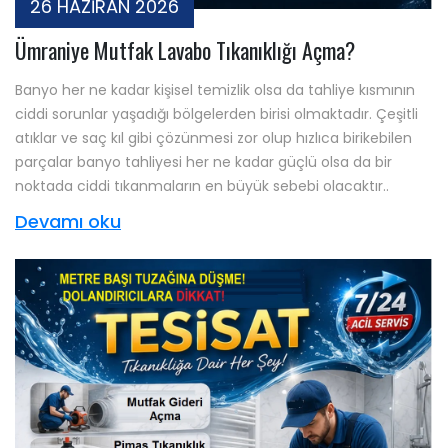
26 HAZİRAN 2026
Ümraniye Mutfak Lavabo Tıkanıklığı Açma?
Banyo her ne kadar kişisel temizlik olsa da tahliye kısmının
ciddi sorunlar yaşadığı bölgelerden birisi olmaktadır. Çeşitli
atıklar ve saç kıl gibi çözünmesi zor olup hızlıca birikebilen
parçalar banyo tahliyesi her ne kadar güçlü olsa da bir
noktada ciddi tıkanmaların en büyük sebebi olacaktır..
Devamı oku